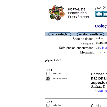
Coleç
Base de dados :
article
Pesquisa :
MEDEIRO
Referências encontradas :
refina
4
[
Mostrando:
1 .. 4
no f
página 1 de 1
1 / 4
seleciona
Cardoso-d
nacionai
para imprimir
aspectos
Saúde
, D
resumo
·
2 / 4
seleciona
Cardoso-d