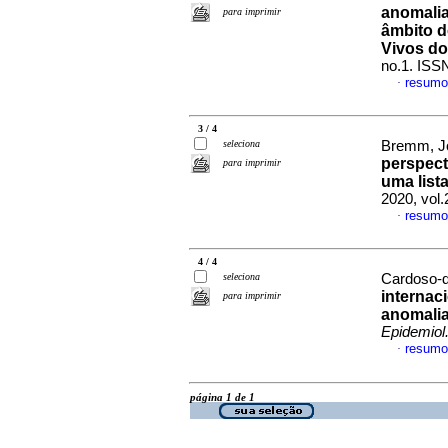
anomalia
para imprimir
âmbito d
Vivos do
no.1. ISS
resumo
·
3 / 4
seleciona
Bremm, Jo
perspect
para imprimir
uma list
2020, vol
resumo
·
4 / 4
seleciona
Cardoso-d
internac
para imprimir
anomalia
Epidemiol
resumo
·
página 1 de 1