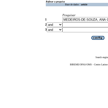
Refinar a pesquisa
Base de dados :
article
Pesquisar
1
2
3
Search engin
BIREME/OPAS/OMS - Centro Latino-Am