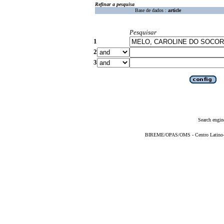
Refinar a pesquisa
Base de dados :
article
Pesquisar
1
2
3
Search engin
BIREME/OPAS/OMS - Centro Latino-Am