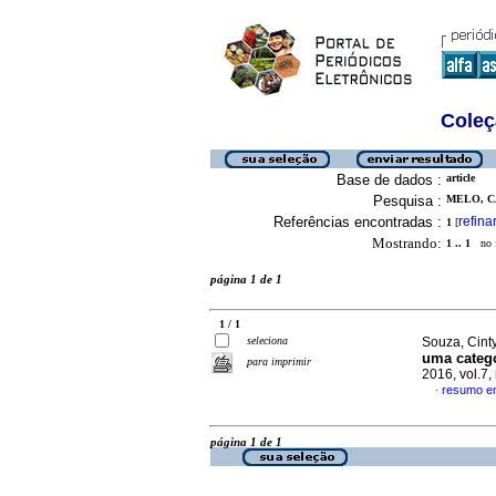
Coleç
Base de dados :
article
Pesquisa :
MELO, C
Referências encontradas :
refina
1
[
Mostrando:
1 .. 1
no f
página 1 de 1
1 / 1
seleciona
Souza, Cinty
uma catego
para imprimir
2016, vol.7
resumo e
·
página 1 de 1