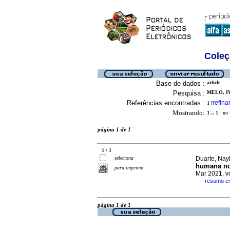
Coleç
Base de dados :
article
Pesquisa :
MELO, IV
Referências encontradas :
refina
1
[
Mostrando:
1 .. 1
no f
página 1 de 1
1 / 1
seleciona
Duarte, Nay
humana no 
para imprimir
Mar 2021, v
resumo e
·
página 1 de 1