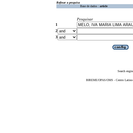
Refinar a pesquisa
Base de dados :
article
Pesquisar
1
2
3
Search engin
BIREME/OPAS/OMS - Centro Latino-Am