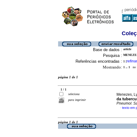
Coleç
Base de dados :
article
Pesquisa :
MENEZES,
Referências encontradas :
refina
1
[
Mostrando:
1 .. 1
no f
página 1 de 1
1 / 1
seleciona
Menezes, Ly
da tubercu
para imprimir
Pneumol. Sa
texto em 
·
página 1 de 1