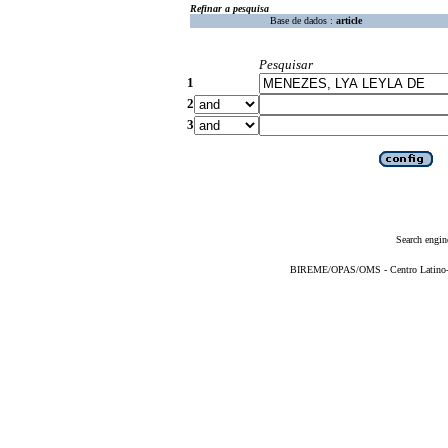
Refinar a pesquisa
Base de dados :
article
Pesquisar
1
2
3
Search engin
BIREME/OPAS/OMS - Centro Latino-Am