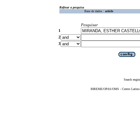
Refinar a pesquisa
Base de dados :
article
Pesquisar
1
2
3
Search engin
BIREME/OPAS/OMS - Centro Latino-Am