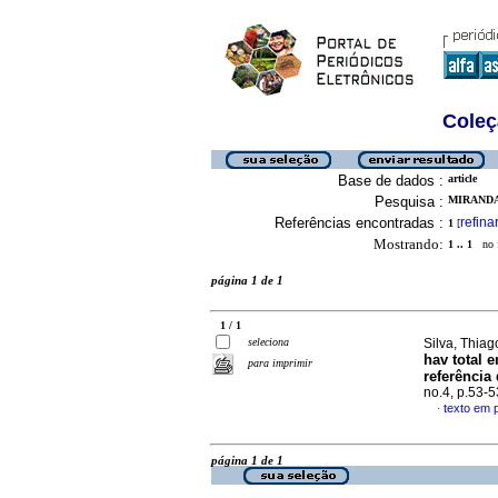
Coleç
Base de dados :
article
Pesquisa :
MIRANDA
Referências encontradas :
refina
1
[
Mostrando:
1 .. 1
no f
página 1 de 1
1 / 1
seleciona
Silva, Thiag
hav total 
para imprimir
referência
no.4, p.53-
texto em 
·
página 1 de 1