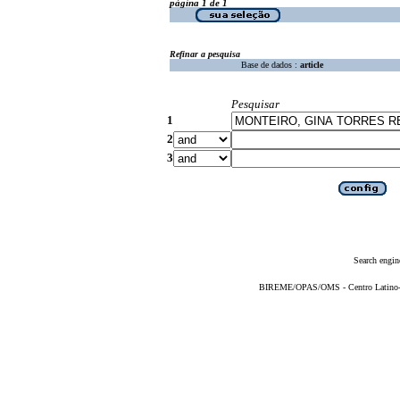
página 1 de 1
Refinar a pesquisa
Base de dados :
article
Pesquisar
1
2
3
Search engin
BIREME/OPAS/OMS - Centro Latino-Am