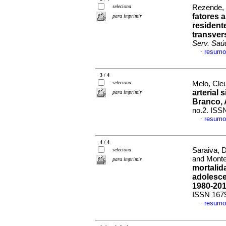
seleciona
Rezende, 
fatores 
para imprimir
resident
transver
Serv. Saú
resumo
·
3 / 4
seleciona
Melo, Cleu
arterial 
para imprimir
Branco, 
no.2. ISS
resumo
·
4 / 4
Saraiva, 
seleciona
and Monte
para imprimir
mortalid
adolesce
1980-20
ISSN 167
resumo
·