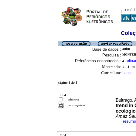
Coleç
Base de dados :
article
Pesquisa :
MONTEIR
Referências encontradas :
refina
4
[
Mostrando:
1 .. 4
no f
Curriculum:
Lattes
página 1 de 1
1 / 4
seleciona
Buitrago, 
trend in 
para imprimir
ecologic
Amaz Sa
resumo
·
2 / 4