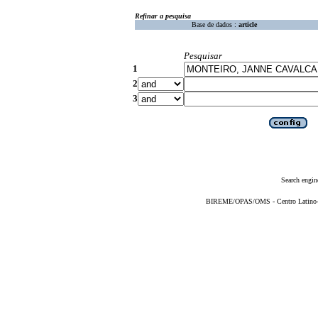
Refinar a pesquisa
Base de dados :
article
Pesquisar
1
2
3
Search engin
BIREME/OPAS/OMS - Centro Latino-Am