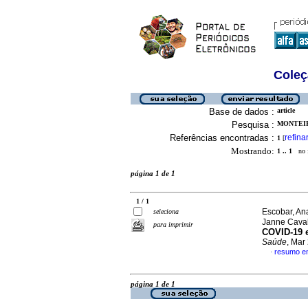
Coleç
Base de dados :
article
Pesquisa :
MONTEIR
Referências encontradas :
refina
1
[
Mostrando:
1 .. 1
no f
página 1 de 1
1 / 1
Escobar, An
seleciona
Janne Cava
para imprimir
COVID-19 
Saúde
, Mar
resumo e
·
página 1 de 1