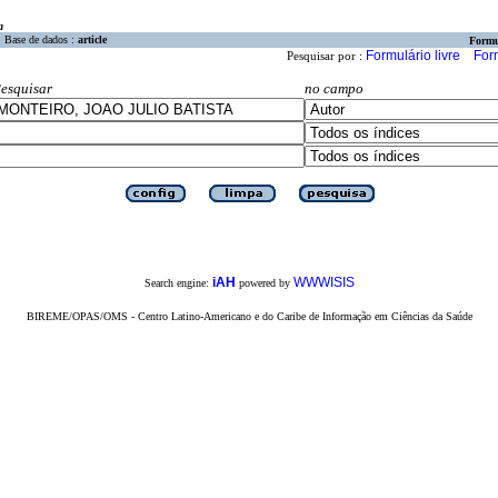
a
Base de dados :
article
Formu
Formulário livre
For
Pesquisar por :
esquisar
no campo
iAH
WWWISIS
Search engine:
powered by
BIREME/OPAS/OMS - Centro Latino-Americano e do Caribe de Informação em Ciências da Saúde