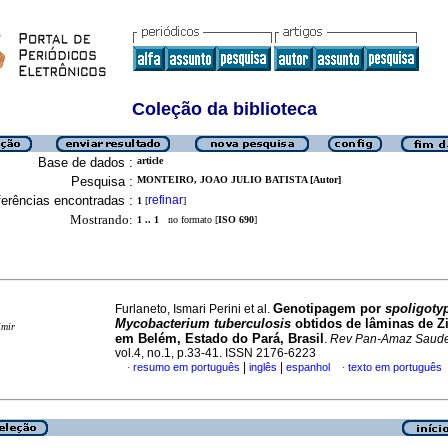
Coleção da biblioteca
Base de dados :
article
Pesquisa :
MONTEIRO, JOAO JULIO BATISTA [Autor]
erências encontradas :
refinar
1
[
]
Mostrando:
1 .. 1
no formato [
ISO 690
]
Genotipagem por
spoligoty
Furlaneto, Ismari Perini et al.
Mycobacterium tuberculosis
obtidos de lâminas de Z
imir
em Belém, Estado do Pará, Brasil
.
Rev Pan-Amaz Saud
vol.4, no.1, p.33-41. ISSN 2176-6223
|
|
resumo em português
inglês
espanhol
texto em português
·
·