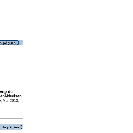
ping
de
iehl-Neelsen
e
, Mar 2013,