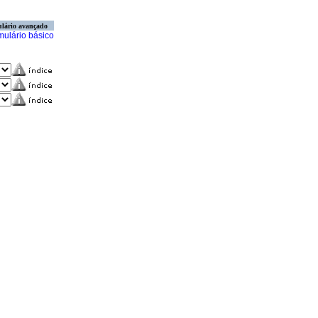
lário avançado
mulário básico