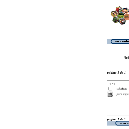
Ref
página 1 de 1
1 / 1
seleciona
para impr
página 1 de 1