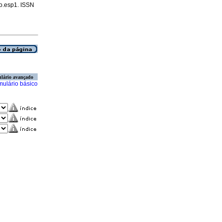
no.esp1. ISSN
lário avançado
mulário básico