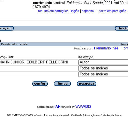
corrimento uretral
.
Epidemiol. Serv. Saúde
, 2021, vol.30, 
1679-4974
|
|
resumo em português
inglês
espanhol
texto em português
·
·
a
Base de dados :
article
Formu
Formulário livre
For
Pesquisar por :
esquisar
no campo
iAH
WWWISIS
Search engine:
powered by
BIREME/OPAS/OMS - Centro Latino-Americano e do Caribe de Informação em Ciências da Saúde