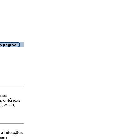
para
s entéricas
1, vol.30,
ra Infecções
usam