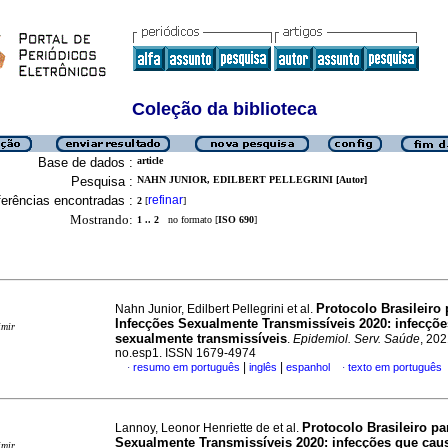
Coleção da biblioteca
Base de dados :
article
Pesquisa :
NAHN JUNIOR, EDILBERT PELLEGRINI [Autor]
erências encontradas :
refinar
2
[
]
Mostrando:
1 .. 2
no formato [
ISO 690
]
Protocolo Brasileiro 
Nahn Junior, Edilbert Pellegrini et al.
Infecções Sexualmente Transmissíveis 2020: infecçõe
imir
sexualmente transmissíveis
.
Epidemiol. Serv. Saúde
, 202
no.esp1. ISSN 1679-4974
|
|
resumo em português
inglês
espanhol
texto em português
·
·
Protocolo Brasileiro pa
Lannoy, Leonor Henriette de et al.
Sexualmente Transmissíveis 2020: infecções que ca
imir