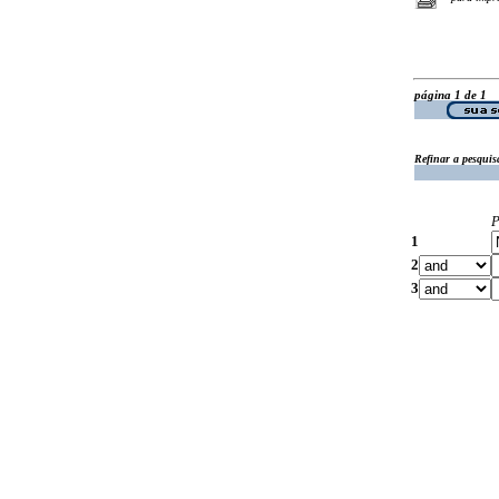
página 1 de 1
Refinar a pesquis
P
1
2
3