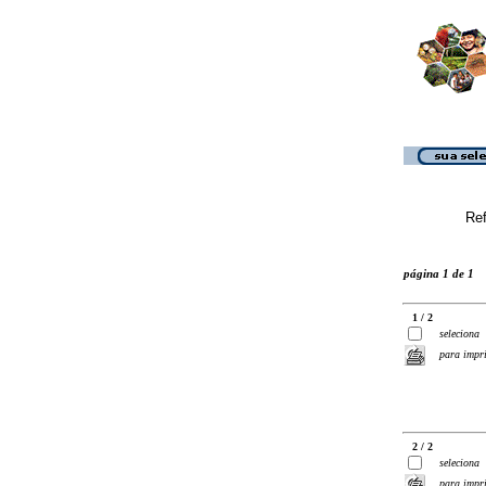
Ref
página 1 de 1
1 / 2
seleciona
para impr
2 / 2
seleciona
para impr