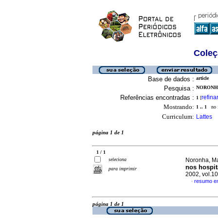
Coleç
Base de dados :
article
Pesquisa :
NORONHA
Referências encontradas :
refina
1
[
Mostrando:
1 .. 1
no f
Curriculum:
Lattes
página 1 de 1
1 / 1
seleciona
Noronha, Ma
nos hospit
para imprimir
2002, vol.1
resumo e
·
página 1 de 1