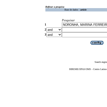
Refinar a pesquisa
Base de dados :
article
Pesquisar
1
2
3
Search engin
BIREME/OPAS/OMS - Centro Latino-Am