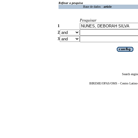
Refinar a pesquisa
Base de dados :
article
Pesquisar
1
2
3
Search engin
BIREME/OPAS/OMS - Centro Latino-Am