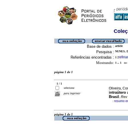
Coleç
Base de dados :
article
Pesquisa :
NUNES, D
Referências encontradas :
refina
1
[
Mostrando:
1 .. 1
no f
página 1 de 1
1 / 1
seleciona
Oliveira, Co
intraútero
para imprimir
Brasil
.
Rev
resumo e
·
página 1 de 1