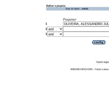
Refinar a pesquisa
Base de dados :
article
Pesquisar
1
2
3
Search engin
BIREME/OPAS/OMS - Centro Latino-Am