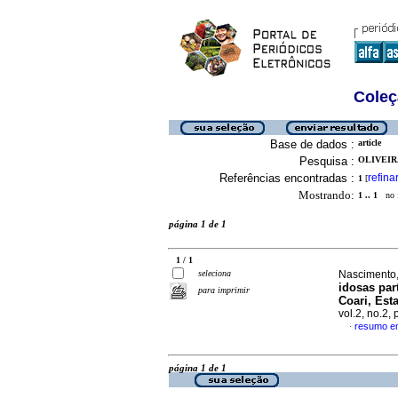
Coleç
Base de dados :
article
Pesquisa :
OLIVEIR
Referências encontradas :
refina
1
[
Mostrando:
1 .. 1
no f
página 1 de 1
1 / 1
seleciona
Nascimento,
idosas par
para imprimir
Coari, Est
vol.2, no.2,
resumo e
·
página 1 de 1