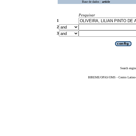
Base de dados :
article
Pesquisar
1
2
3
Search engin
BIREME/OPAS/OMS - Centro Latino-Am