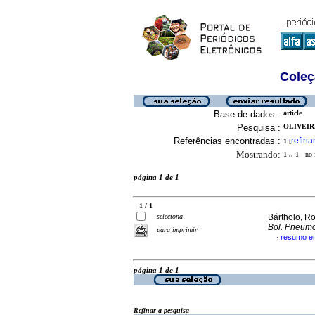
Coleç
Base de dados :
article
Pesquisa :
OLIVEIRA
Referências encontradas :
refina
1
[
Mostrando:
1 .. 1
no f
página 1 de 1
1 / 1
seleciona
Bártholo, Ro
Bol. Pneumol
para imprimir
resumo e
·
página 1 de 1
Refinar a pesquisa