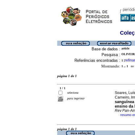
Coleç
Base de dados :
article
Pesquisa :
OLIVEIR
Referências encontradas :
refina
1
[
Mostrando:
1 .. 1
no f
página 1 de 1
1 / 1
Soares, Luís
seleciona
Carneiro, I
para imprimir
sanguínea
ensino da 
Rev Pan-A
resumo e
·
página 1 de 1