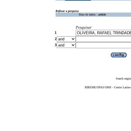
Refinar a pesquisa
Base de dados :
article
Pesquisar
1
2
3
Search engin
BIREME/OPAS/OMS - Centro Latino-Am