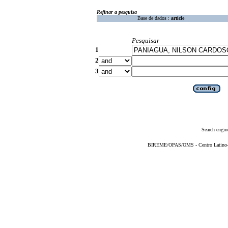
Refinar a pesquisa
Base de dados :
article
Pesquisar
1
2
3
Search engin
BIREME/OPAS/OMS - Centro Latino-Am