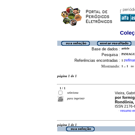
Coleç
Base de dados :
article
Pesquisa :
PANIAGU
Referências encontradas :
refina
1
[
Mostrando:
1 .. 1
no f
página 1 de 1
1 / 1
seleciona
Vieira, Gabr
por formig
para imprimir
Rondônia, 
ISSN 2176-
resumo e
·
página 1 de 1