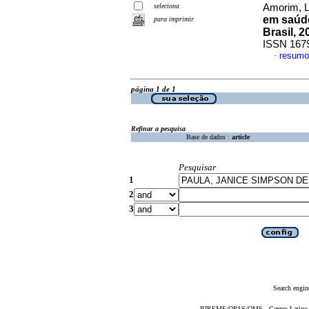
seleciona
Amorim, L
em saúde
para imprimir
Brasil, 2
ISSN 167
resumo
·
página 1 de 1
Refinar a pesquisa
Base de dados :
article
Pesquisar
1
2
3
Search engin
BIREME/OPAS/OMS - Centro Latino-Am