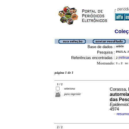
Coleç
Base de dados :
article
Pesquisa :
PAULA, J
Referências encontradas :
refina
2
[
Mostrando:
1 .. 2
no f
página 1 de 1
1 / 2
seleciona
Corassa, R
autorrel
para imprimir
das Pesq
Epidemiol
4974
resumo
·
2 / 2