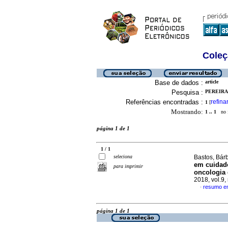
Coleç
Base de dados :
article
Pesquisa :
PEREIRA,
Referências encontradas :
refina
1
[
Mostrando:
1 .. 1
no f
página 1 de 1
1 / 1
seleciona
Bastos, Bárb
em cuidado
para imprimir
oncologia 
2018, vol.9
resumo e
·
página 1 de 1