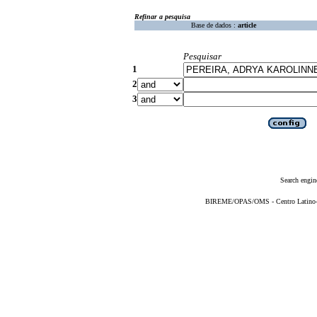
Refinar a pesquisa
Base de dados :
article
Pesquisar
1
2
3
Search engin
BIREME/OPAS/OMS - Centro Latino-Am