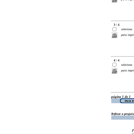
3 / 4
seleciona
para impr
4 / 4
seleciona
para impr
página 1 de 1
Refinar a pesquis
P