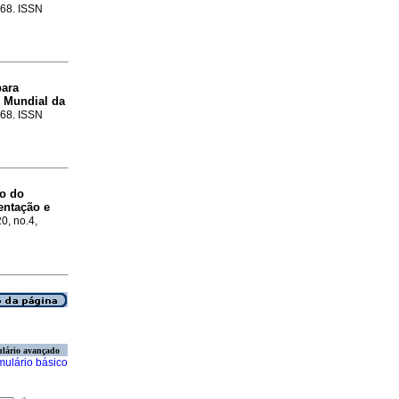
-68. ISSN
para
o Mundial da
-68. ISSN
o do
entação e
20, no.4,
lário avançado
mulário básico