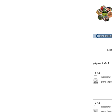
Ref
página 1 de 1
1 / 4
seleciona
para impr
2 / 4
seleciona
para impr