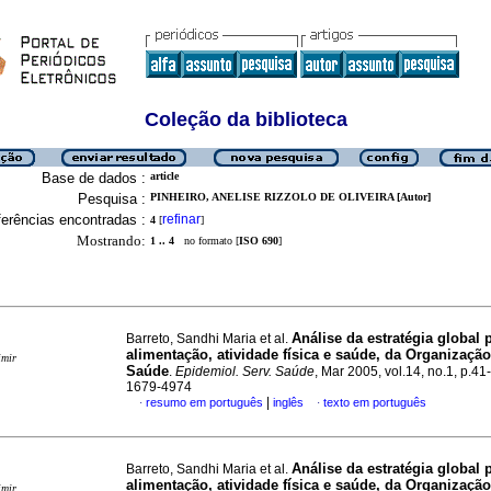
Coleção da biblioteca
Base de dados :
article
Pesquisa :
PINHEIRO, ANELISE RIZZOLO DE OLIVEIRA [Autor]
erências encontradas :
refinar
4
[
]
Mostrando:
1 .. 4
no formato [
ISO 690
]
Análise da estratégia global 
Barreto, Sandhi Maria et al.
alimentação, atividade física e saúde, da Organizaçã
imir
Saúde
.
Epidemiol. Serv. Saúde
, Mar 2005, vol.14, no.1, p.41
1679-4974
|
resumo em português
inglês
texto em português
·
·
Análise da estratégia global 
Barreto, Sandhi Maria et al.
alimentação, atividade física e saúde, da Organizaçã
imir