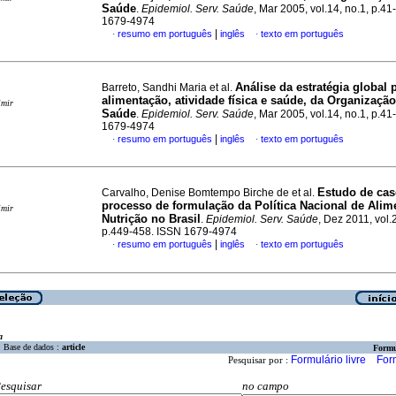
Saúde
.
Epidemiol. Serv. Saúde
, Mar 2005, vol.14, no.1, p.41
1679-4974
|
resumo em português
inglês
texto em português
·
·
Análise da estratégia global 
Barreto, Sandhi Maria et al.
alimentação, atividade física e saúde, da Organizaçã
imir
Saúde
.
Epidemiol. Serv. Saúde
, Mar 2005, vol.14, no.1, p.41
1679-4974
|
resumo em português
inglês
texto em português
·
·
Estudo de cas
Carvalho, Denise Bomtempo Birche de et al.
processo de formulação da Política Nacional de Alim
imir
Nutrição no Brasil
.
Epidemiol. Serv. Saúde
, Dez 2011, vol.
p.449-458. ISSN 1679-4974
|
resumo em português
inglês
texto em português
·
·
a
Base de dados :
article
Formu
Formulário livre
For
Pesquisar por :
esquisar
no campo