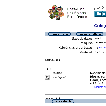
Coleç
Base de dados :
article
Pesquisa :
RAMIRES
Referências encontradas :
refina
1
[
Mostrando:
1 .. 1
no f
página 1 de 1
1 / 1
seleciona
Nascimento,
idosas par
para imprimir
Coari, Est
vol.2, no.2,
resumo e
·
página 1 de 1