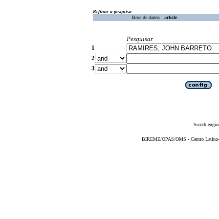
Refinar a pesquisa
Base de dados :
article
Pesquisar
1
2
3
Search engin
BIREME/OPAS/OMS - Centro Latino-Am