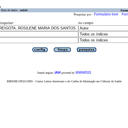
a
Base de dados :
article
Formu
Formulário livre
For
Pesquisar por :
esquisar
no campo
iAH
WWWISIS
Search engine:
powered by
BIREME/OPAS/OMS - Centro Latino-Americano e do Caribe de Informação em Ciências da Saúde