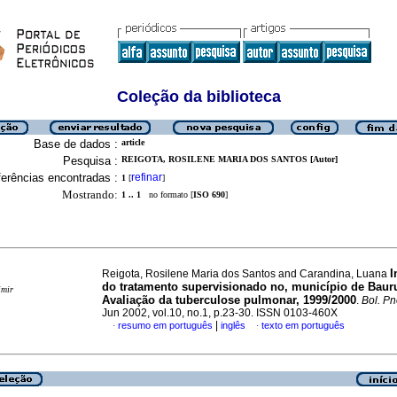
Coleção da biblioteca
Base de dados :
article
Pesquisa :
REIGOTA, ROSILENE MARIA DOS SANTOS [Autor]
erências encontradas :
refinar
1
[
]
Mostrando:
1 .. 1
no formato [
ISO 690
]
I
Reigota, Rosilene Maria dos Santos and Carandina, Luana
do tratamento supervisionado no, município de Baur
imir
Avaliação da tuberculose pulmonar, 1999/2000
.
Bol. Pn
Jun 2002, vol.10, no.1, p.23-30. ISSN 0103-460X
|
resumo em português
inglês
texto em português
·
·