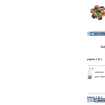
Ref
página 1 de 1
1 / 1
seleciona
para impr
página 1 de 1