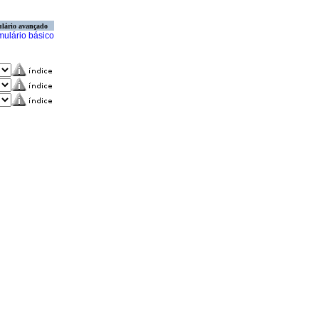
lário avançado
mulário básico