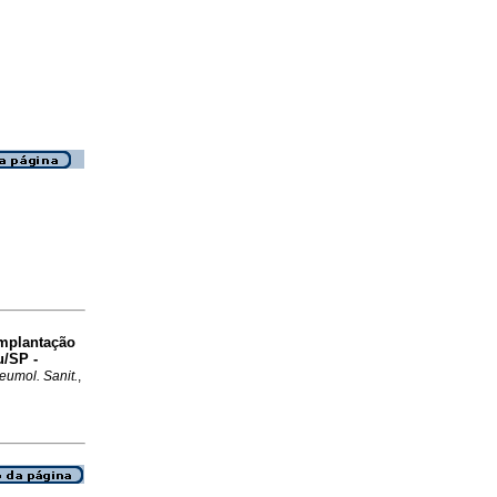
mplantação
u/SP -
eumol. Sanit.
,