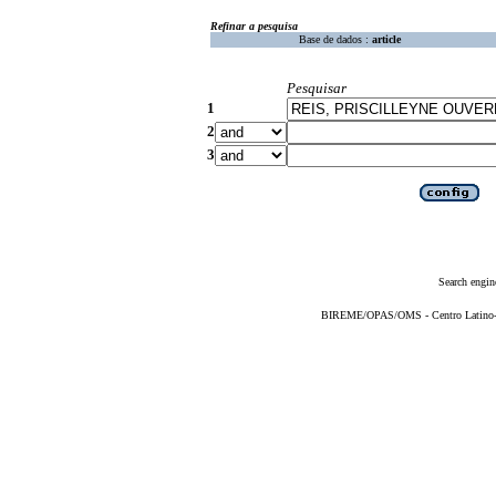
Refinar a pesquisa
Base de dados :
article
Pesquisar
1
2
3
Search engin
BIREME/OPAS/OMS - Centro Latino-Am