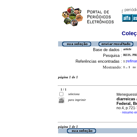
Coleç
Base de dados :
article
Pesquisa :
REIS, P
Referências encontradas :
refina
1
[
Mostrando:
1 .. 1
no f
página 1 de 1
1 / 1
seleciona
Meneguessi,
diarreicas
para imprimir
Federal, Br
no.4, p.721
resumo e
·
página 1 de 1