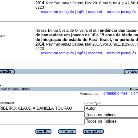
2014
.
Rev Pan-Amaz Saude
, Dez 2018, vol.9, no.4, p.47-56
6223
|
|
resumo em português
inglês
espanhol
texto em português
·
·
Tendência das taxas 
Neves, Dilma Costa de Oliveira et al.
de hanseníase em jovens de 10 a 19 anos de idade n
imir
de Integração do estado do Pará, Brasil, no período d
2014
.
Rev Pan-Amaz Saude
, Mar 2017, vol.8, no.1, p.29-37.
6223
|
|
resumo em português
inglês
espanhol
texto em português
·
·
a
Base de dados :
article
Formu
Formulário livre
For
Pesquisar por :
esquisar
no campo