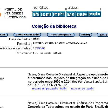
Coleção da biblioteca
Base de dados :
article
Pesquisa :
RIBEIRO, CLAUDIA DANIELA TOURAO [Autor]
erências encontradas :
refinar
3
[
]
Mostrando:
1 .. 3
no formato [
ISO 690
]
Aspectos epidemioló
Neves, Dilma Costa de Oliveira et al.
tuberculose nas Regiões de Integração do estado do P
imir
no período entre 2005 e 2014
.
Rev Pan-Amaz Saude
, Set
no.3, p.21-29. ISSN 2176-6223
|
resumo em português
inglês
texto em português
·
·
Análise do Programa
Neves, Dilma Costa de Oliveira et al.
Controle da Tuberculose no estado do Pará, Brasil, d
imir