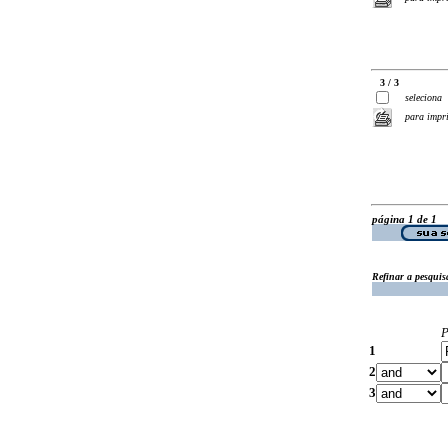
3 / 3
seleciona
para impr
página 1 de 1
Refinar a pesquis
P
1
2
3