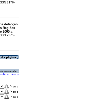
. ISSN 2176-
de detecção
as Regiões
e 2005 a
 ISSN 2176-
lário avançado
mulário básico