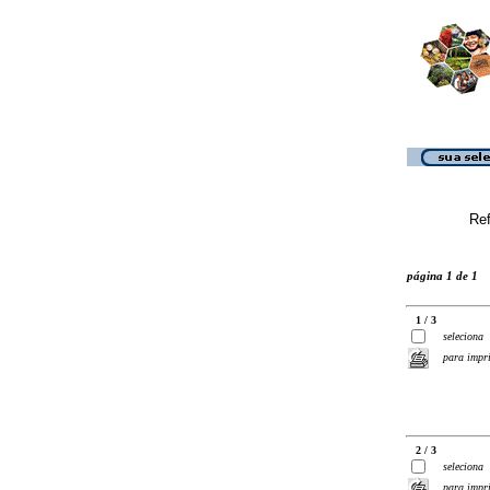
Ref
página 1 de 1
1 / 3
seleciona
para impr
2 / 3
seleciona
para impr