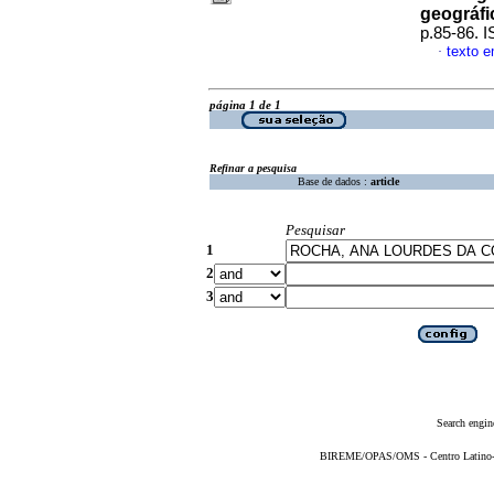
geográfi
p.85-86. 
texto 
·
página 1 de 1
Refinar a pesquisa
Base de dados :
article
Pesquisar
1
2
3
Search engin
BIREME/OPAS/OMS - Centro Latino-Am