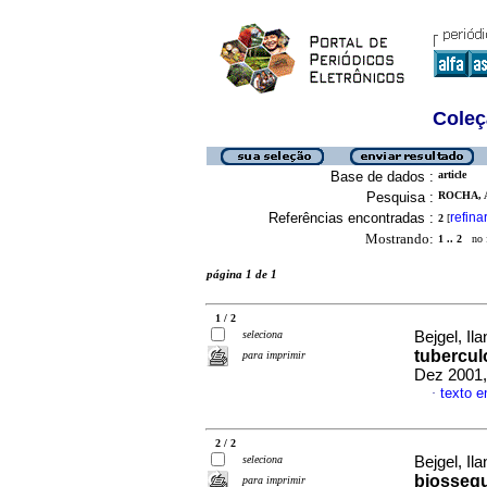
Coleç
Base de dados :
article
Pesquisa :
ROCHA, 
Referências encontradas :
refina
2
[
Mostrando:
1 .. 2
no f
página 1 de 1
1 / 2
seleciona
Bejgel, Ila
tubercul
para imprimir
Dez 2001,
texto 
·
2 / 2
seleciona
Bejgel, Ila
biossegu
para imprimir