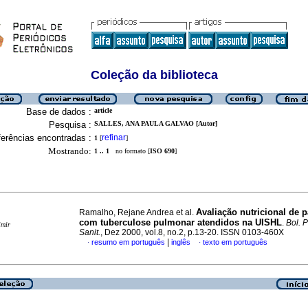
Coleção da biblioteca
Base de dados :
article
Pesquisa :
SALLES, ANA PAULA GALVAO [Autor]
erências encontradas :
refinar
1
[
]
Mostrando:
1 .. 1
no formato [
ISO 690
]
Avaliação nutricional de p
Ramalho, Rejane Andrea et al.
com tuberculose pulmonar atendidos na UISHL
.
Bol. 
imir
Sanit.
, Dez 2000, vol.8, no.2, p.13-20. ISSN 0103-460X
|
resumo em português
inglês
texto em português
·
·