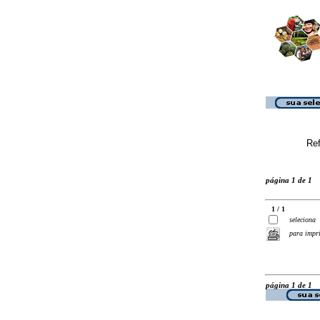
Ref
página 1 de 1
1 / 1
seleciona
para impr
página 1 de 1