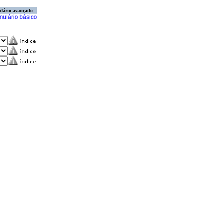
lário avançado
mulário básico