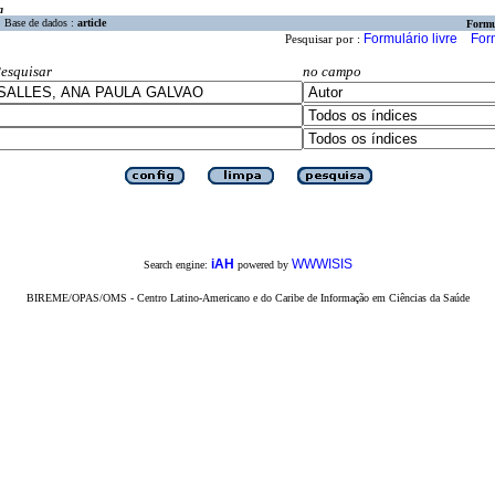
a
Base de dados :
article
Formu
Formulário livre
For
Pesquisar por :
esquisar
no campo
iAH
WWWISIS
Search engine:
powered by
BIREME/OPAS/OMS - Centro Latino-Americano e do Caribe de Informação em Ciências da Saúde