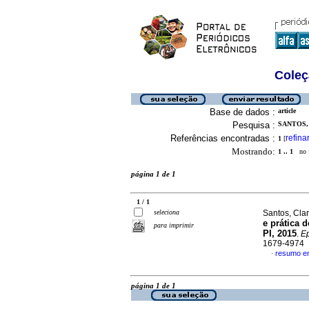
Coleç
Base de dados :
article
Pesquisa :
SANTOS,
Referências encontradas :
refina
1
[
Mostrando:
1 .. 1
no f
página 1 de 1
1 / 1
seleciona
Santos, Cla
e prática 
para imprimir
PI, 2015
.
Ep
1679-4974
resumo e
·
página 1 de 1