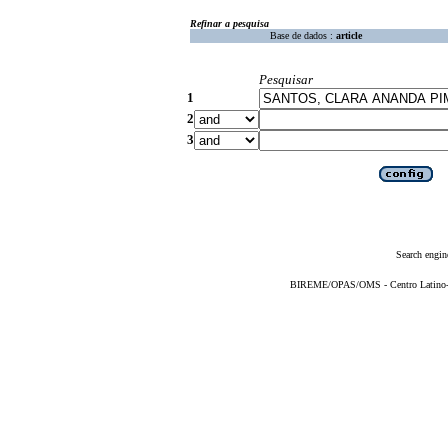
Refinar a pesquisa
Base de dados :
article
Pesquisar
1
2
3
Search engin
BIREME/OPAS/OMS - Centro Latino-Am