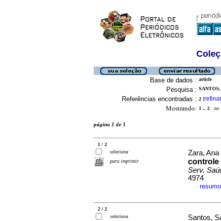
Coleç
Base de dados :
article
Pesquisa :
SANTOS,
Referências encontradas :
refina
2
[
Mostrando:
1 .. 2
no f
página 1 de 1
1 / 2
seleciona
Zara, Ana
controle
para imprimir
Serv. Saú
4974
resumo
·
2 / 2
seleciona
Santos, S