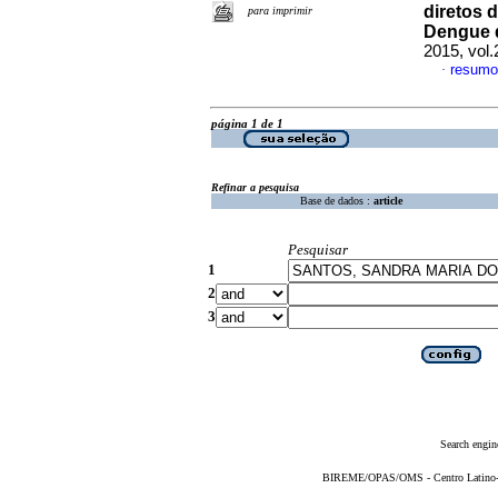
diretos 
para imprimir
Dengue 
2015, vol
resumo
·
página 1 de 1
Refinar a pesquisa
Base de dados :
article
Pesquisar
1
2
3
Search engin
BIREME/OPAS/OMS - Centro Latino-Am