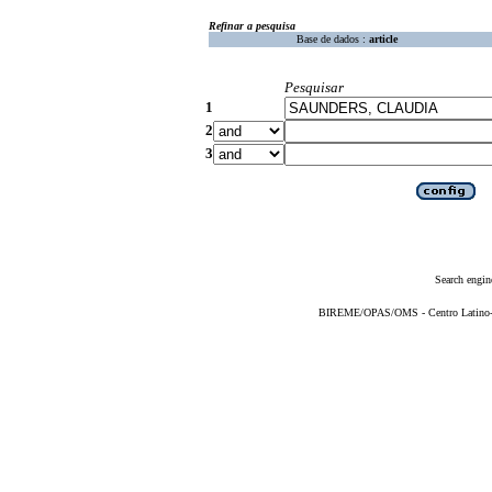
Refinar a pesquisa
Base de dados :
article
Pesquisar
1
2
3
Search engin
BIREME/OPAS/OMS - Centro Latino-Am