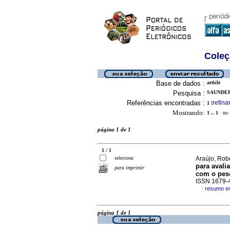
Coleç
Base de dados :
article
Pesquisa :
SAUNDERS
Referências encontradas :
refina
1
[
Mostrando:
1 .. 1
no f
página 1 de 1
1 / 1
seleciona
Araújo, Robe
para avali
para imprimir
com o pes
ISSN 1679-
resumo e
·
página 1 de 1