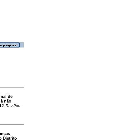
inal de
s à não
12
.
Rev Pan-
enças
 Distrito