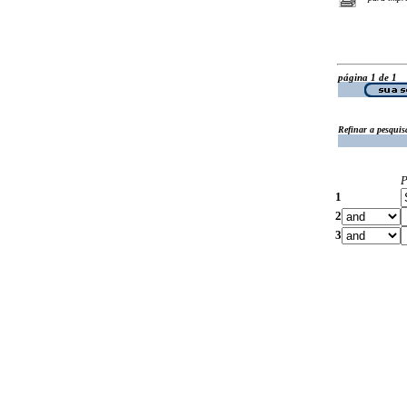
página 1 de 1
Refinar a pesquis
P
1
2
3