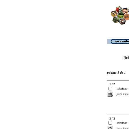
Ref
página 1 de 1
1 / 2
seleciona
para impr
2 / 2
seleciona
para impr