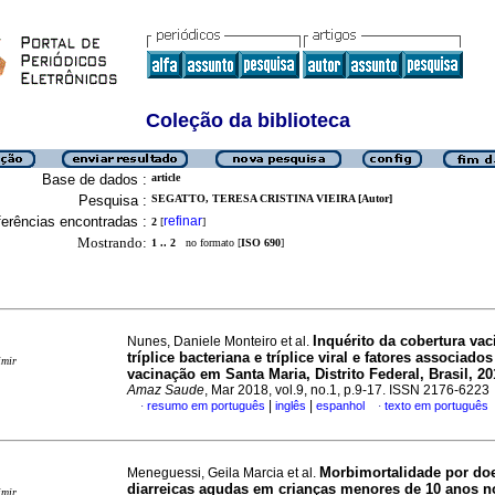
Coleção da biblioteca
Base de dados :
article
Pesquisa :
SEGATTO, TERESA CRISTINA VIEIRA [Autor]
erências encontradas :
refinar
2
[
]
Mostrando:
1 .. 2
no formato [
ISO 690
]
Inquérito da cobertura vac
Nunes, Daniele Monteiro et al.
tríplice bacteriana e tríplice viral e fatores associado
imir
vacinação em Santa Maria, Distrito Federal, Brasil, 20
Amaz Saude
, Mar 2018, vol.9, no.1, p.9-17. ISSN 2176-6223
|
|
resumo em português
inglês
espanhol
texto em português
·
·
Morbimortalidade por do
Meneguessi, Geila Marcia et al.
diarreicas agudas em crianças menores de 10 anos no
imir