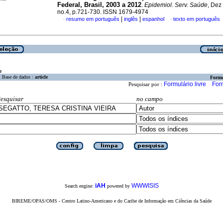
Federal, Brasil, 2003 a 2012
.
Epidemiol. Serv. Saúde
, Dez
no.4, p.721-730. ISSN 1679-4974
|
|
resumo em português
inglês
espanhol
texto em português
·
·
a
Base de dados :
article
Formu
Formulário livre
For
Pesquisar por :
esquisar
no campo
iAH
WWWISIS
Search engine:
powered by
BIREME/OPAS/OMS - Centro Latino-Americano e do Caribe de Informação em Ciências da Saúde