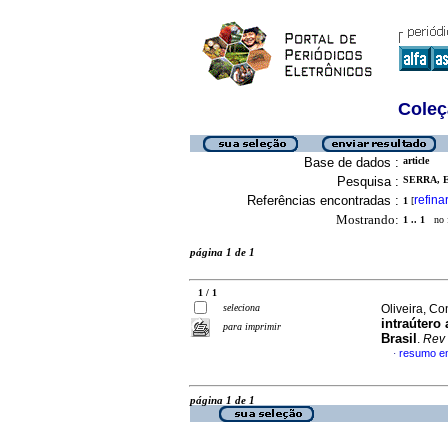
Coleç
Base de dados :
article
Pesquisa :
SERRA, 
Referências encontradas :
refina
1
[
Mostrando:
1 .. 1
no f
página 1 de 1
1 / 1
seleciona
Oliveira, Co
intraútero
para imprimir
Brasil
.
Rev
resumo e
·
página 1 de 1