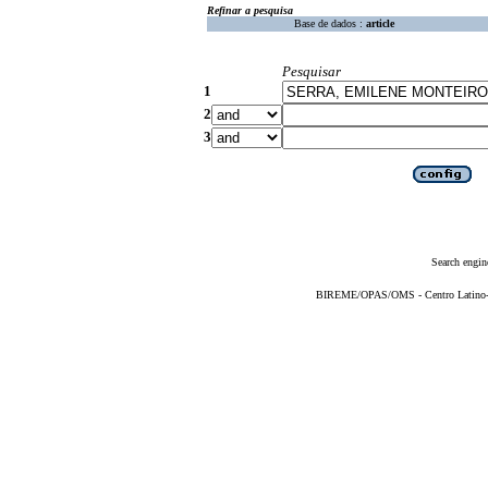
Refinar a pesquisa
Base de dados :
article
Pesquisar
1
2
3
Search engin
BIREME/OPAS/OMS - Centro Latino-Am