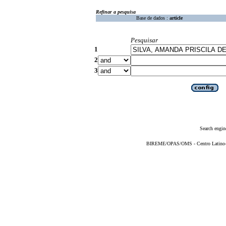
Refinar a pesquisa
Base de dados :
article
Pesquisar
1
2
3
Search engin
BIREME/OPAS/OMS - Centro Latino-Am