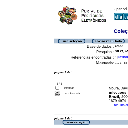
Coleç
Base de dados :
article
Pesquisa :
SILVA, 
Referências encontradas :
refina
1
[
Mostrando:
1 .. 1
no f
página 1 de 1
1 / 1
seleciona
Moura, Davi 
infectious
para imprimir
Brazil, 20
1679-4974
resumo em
·
página 1 de 1