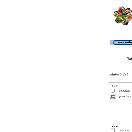
Ref
página 1 de 1
1 / 2
seleciona
para impr
2 / 2
seleciona