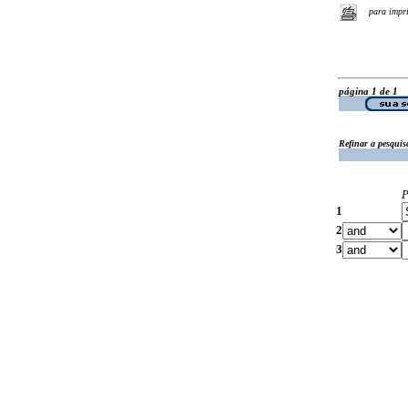
para impr
página 1 de 1
Refinar a pesquis
P
1
2
3