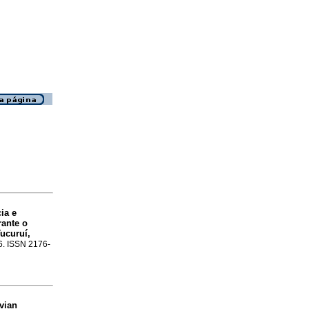
ia e
rante o
ucuruí,
16. ISSN 2176-
vian