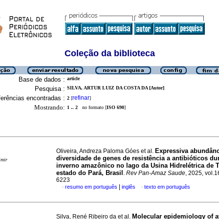
Coleção da biblioteca
Base de dados :
article
Pesquisa :
SILVA, ARTUR LUIZ DA COSTA DA [Autor]
erências encontradas :
refinar
2
[
]
Mostrando:
1 .. 2
no formato [
ISO 690
]
Expressiva abundânc
Oliveira, Andreza Paloma Góes et al.
diversidade de genes de resistência a antibióticos du
imir
inverno amazônico no lago da Usina Hidrelétrica de T
estado do Pará, Brasil
.
Rev Pan-Amaz Saude
, 2025, vol.
6223
|
resumo em português
inglês
texto em português
·
·
Molecular epidemiology of a
Silva, René Ribeiro da et al.