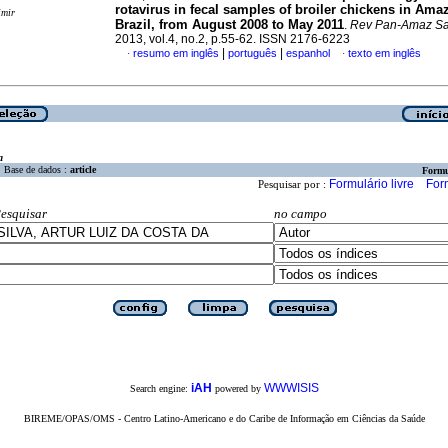
rotavirus in fecal samples of broiler chickens in Am
imir
Brazil, from August 2008 to May 2011
.
Rev Pan-Amaz S
2013, vol.4, no.2, p.55-62. ISSN 2176-6223
|
|
resumo em inglês
português
espanhol
texto em inglês
·
·
a
Base de dados :
article
Formu
Formulário livre
For
Pesquisar por :
esquisar
no campo
iAH
WWWISIS
Search engine:
powered by
BIREME/OPAS/OMS - Centro Latino-Americano e do Caribe de Informação em Ciências da Saúde