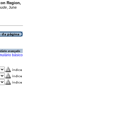
azon Region,
aude
, June
lário avançado
mulário básico