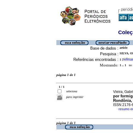
Coleç
Base de dados :
article
Pesquisa :
SILVA, O
Referências encontradas :
refina
1
[
Mostrando:
1 .. 1
no f
página 1 de 1
1 / 1
seleciona
Vieira, Gabr
por formig
para imprimir
Rondônia, 
ISSN 2176-
resumo e
·
página 1 de 1