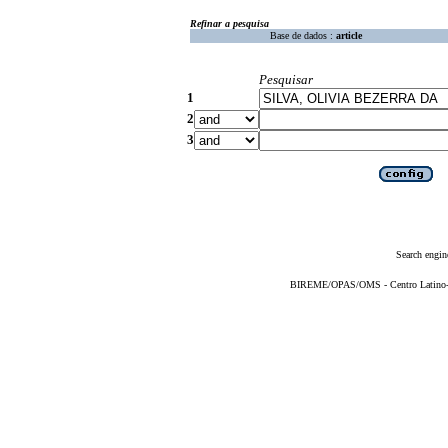
Refinar a pesquisa
Base de dados :
article
Pesquisar
1
2
3
Search engin
BIREME/OPAS/OMS - Centro Latino-Am