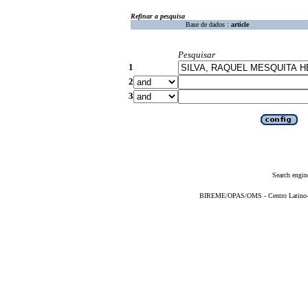
Refinar a pesquisa
Base de dados :
article
Pesquisar
1
2
3
Search engin
BIREME/OPAS/OMS - Centro Latino-Am