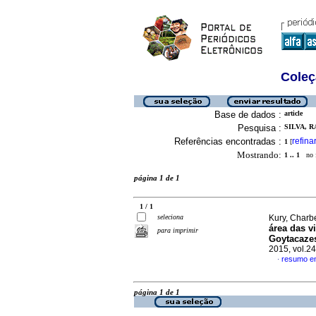
Coleç
Base de dados :
article
Pesquisa :
SILVA, 
Referências encontradas :
refina
1
[
Mostrando:
1 .. 1
no f
página 1 de 1
1 / 1
seleciona
Kury, Charb
área das v
para imprimir
Goytacazes
2015, vol.2
resumo e
·
página 1 de 1