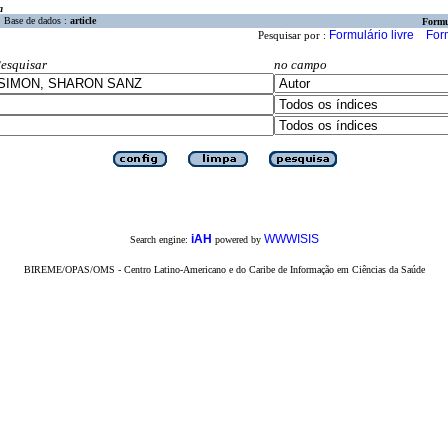
a
Base de dados :
article
Formu
Formulário livre
For
Pesquisar por :
esquisar
no campo
iAH
WWWISIS
Search engine:
powered by
BIREME/OPAS/OMS - Centro Latino-Americano e do Caribe de Informação em Ciências da Saúde