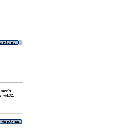
imer’s
3, vol.32,