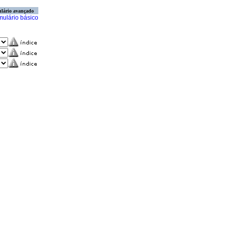
lário avançado
mulário básico