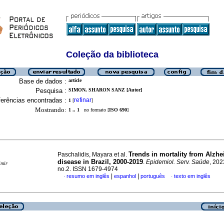
Coleção da biblioteca
Base de dados :
article
Pesquisa :
SIMON, SHARON SANZ [Autor]
erências encontradas :
refinar
1
[
]
Mostrando:
1 .. 1
no formato [
ISO 690
]
Trends in mortality from Alzhe
Paschalidis, Mayara et al.
disease in Brazil, 2000-2019
.
Epidemiol. Serv. Saúde
, 202
imir
no.2. ISSN 1679-4974
|
|
resumo em inglês
espanhol
português
texto em inglês
·
·