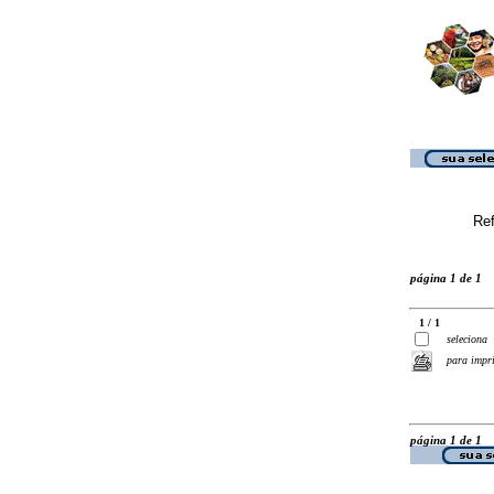
Ref
página 1 de 1
1 / 1
seleciona
para impr
página 1 de 1