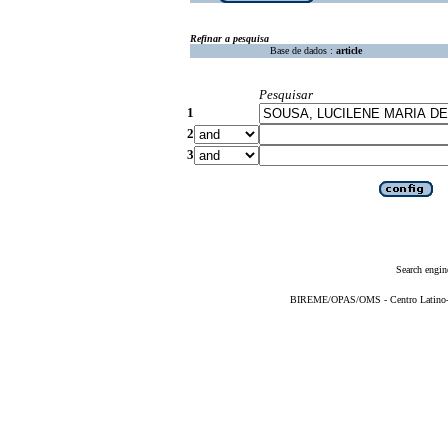
Refinar a pesquisa
Base de dados :
article
Pesquisar
1
2
3
Search engin
BIREME/OPAS/OMS - Centro Latino-Am