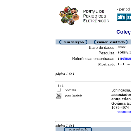
Coleç
Base de dados :
article
Pesquisa :
SOUSA, L
Referências encontradas :
refina
1
[
Mostrando:
1 .. 1
no f
página 1 de 1
1 / 1
seleciona
Schincaglia
associado
para imprimir
entre cria
Goiânia
.
Ep
1679-4974
resumo e
·
página 1 de 1