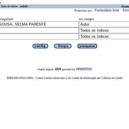
a
Base de dados :
article
Formu
Formulário livre
For
Pesquisar por :
esquisar
no campo
iAH
WWWISIS
Search engine:
powered by
BIREME/OPAS/OMS - Centro Latino-Americano e do Caribe de Informação em Ciências da Saúde