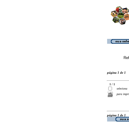
Ref
página 1 de 1
1 / 1
seleciona
para impr
página 1 de 1