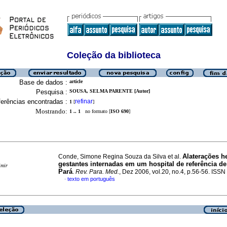
Coleção da biblioteca
Base de dados :
article
Pesquisa :
SOUSA, SELMA PARENTE [Autor]
erências encontradas :
refinar
1
[
]
Mostrando:
1 .. 1
no formato [
ISO 690
]
Alaterações h
Conde, Simone Regina Souza da Silva et al.
gestantes internadas em um hospital de referência d
imir
Pará
.
Rev. Para. Med.
, Dez 2006, vol.20, no.4, p.56-56. ISS
texto em português
·