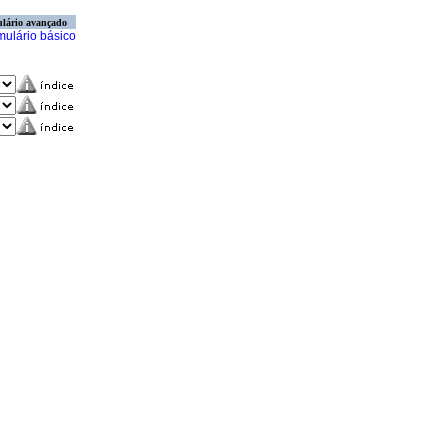
lário avançado
mulário básico