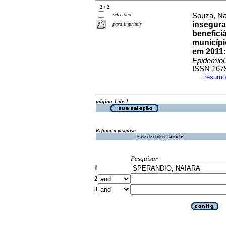
2 / 2
seleciona
Souza, Nat
insegura
para imprimir
benefici
municípi
em 2011:
Epidemiol
ISSN 167
resumo
·
página 1 de 1
Refinar a pesquisa
Base de dados :
article
Pesquisar
1
2
3