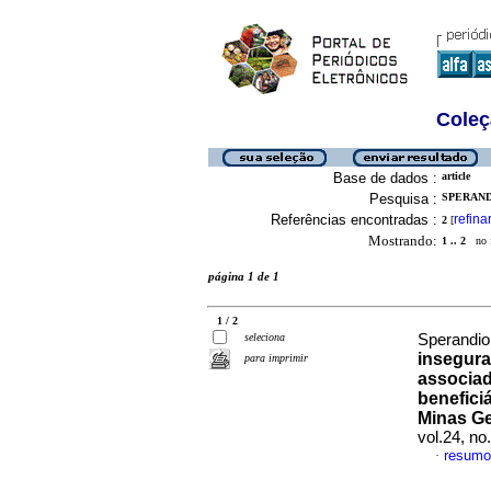
Coleç
Base de dados :
article
Pesquisa :
SPERANDI
Referências encontradas :
refina
2
[
Mostrando:
1 .. 2
no f
página 1 de 1
1 / 2
seleciona
Sperandio,
insegura
para imprimir
associad
benefici
Minas Ge
vol.24, n
resumo
·