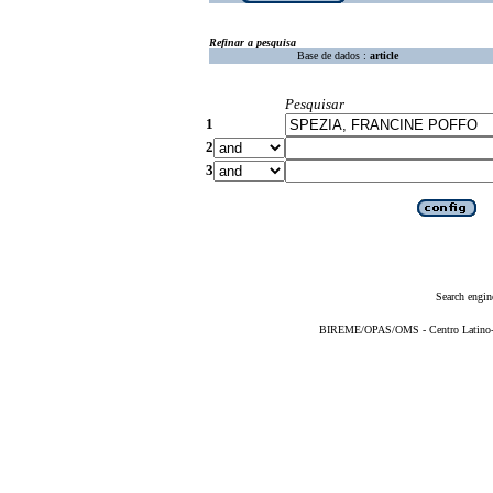
Refinar a pesquisa
Base de dados :
article
Pesquisar
1
2
3
Search engin
BIREME/OPAS/OMS - Centro Latino-Am