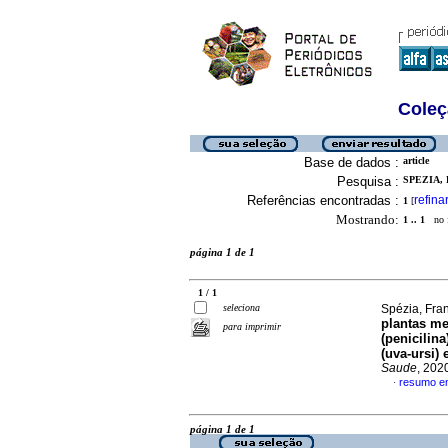
Coleç
Base de dados :
article
Pesquisa :
SPEZIA, 
Referências encontradas :
refina
1
[
Mostrando:
1 .. 1
no f
página 1 de 1
1 / 1
seleciona
Spézia, Fran
plantas me
para imprimir
(penicilin
(uva-ursi) 
Saude
, 202
resumo e
·
página 1 de 1