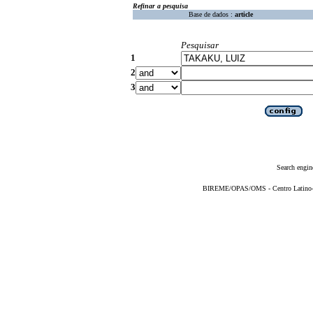
Refinar a pesquisa
Base de dados :
article
Pesquisar
1
2
3
Search engin
BIREME/OPAS/OMS - Centro Latino-Am