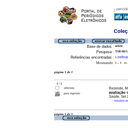
Coleç
Base de dados :
article
Pesquisa :
TAKAKU, 
Referências encontradas :
refina
1
[
Mostrando:
1 .. 1
no f
página 1 de 1
1 / 1
seleciona
Rezende, Ma
avaliação 
para imprimir
Saúde
, Set
resumo e
·
página 1 de 1