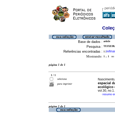
Coleç
Base de dados :
article
Pesquisa :
TEIXEIRA
Referências encontradas :
refina
1
[
Mostrando:
1 .. 1
no f
página 1 de 1
1 / 1
seleciona
Nascimento,
espacial d
para imprimir
ecológico 
vol.30, no.
resumo e
·
página 1 de 1