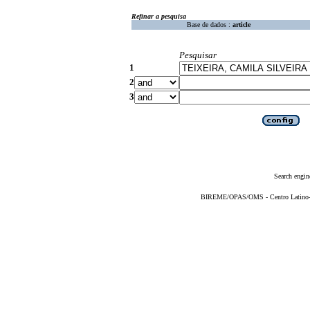
Refinar a pesquisa
Base de dados :
article
Pesquisar
1
2
3
Search engin
BIREME/OPAS/OMS - Centro Latino-Am