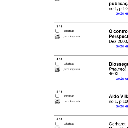
publica
no.1, p.1
texto 
·
3 / 8
O contro
seleciona
Perspect
para imprimir
Dez 2000,
texto 
·
4 / 8
Biossegu
seleciona
Pneumol. 
para imprimir
460X
texto 
·
5 / 8
Aldo Vil
seleciona
no.1, p.1
para imprimir
texto 
·
6 / 8
Gerhardt,
seleciona