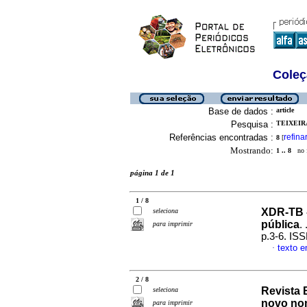
Coleç
Base de dados :
article
Pesquisa :
TEIXEIRA
Referências encontradas :
refina
8
[
Mostrando:
1 .. 8
no f
página 1 de 1
1 / 8
XDR-TB 
seleciona
pública
. 
para imprimir
p.3-6. IS
texto 
·
2 / 8
Revista 
seleciona
novo no
para imprimir