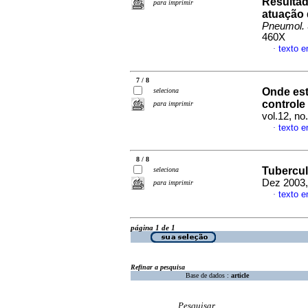
Resultad
para imprimir
atuação 
Pneumol. 
460X
texto 
·
7 / 8
Onde es
seleciona
controle
para imprimir
vol.12, n
texto 
·
8 / 8
Tubercu
seleciona
Dez 2003,
para imprimir
texto 
·
página 1 de 1
Refinar a pesquisa
Base de dados :
article
Pesquisar