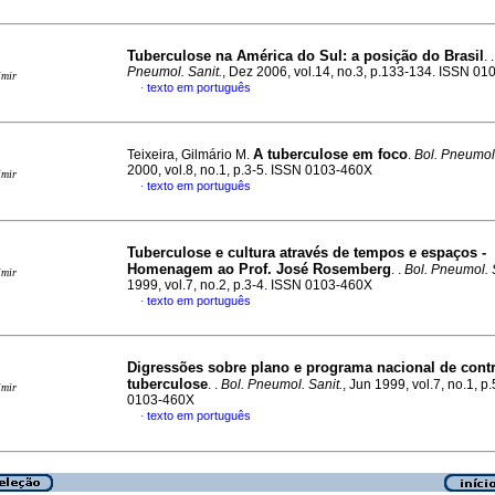
Tuberculose na América do Sul
:
a posição do Brasil
. 
Pneumol. Sanit.
, Dez 2006, vol.14, no.3, p.133-134. ISSN 0
imir
texto em português
·
A tuberculose em foco
Teixeira, Gilmário M.
.
Bol. Pneumol.
2000, vol.8, no.1, p.3-5. ISSN 0103-460X
imir
texto em português
·
Tuberculose e cultura através de tempos e espaços -
Homenagem ao Prof. José Rosemberg
. .
Bol. Pneumol. 
imir
1999, vol.7, no.2, p.3-4. ISSN 0103-460X
texto em português
·
Digressões sobre plano e programa nacional de contr
tuberculose
. .
Bol. Pneumol. Sanit.
, Jun 1999, vol.7, no.1, p
imir
0103-460X
texto em português
·