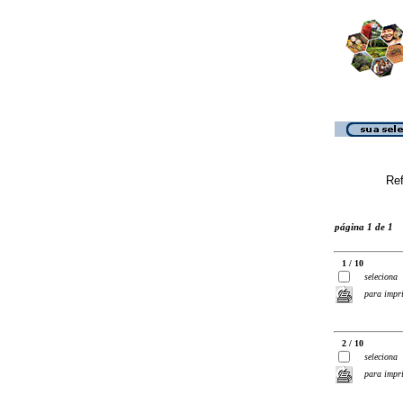
Ref
página 1 de 1
1 / 10
seleciona
para impr
2 / 10
seleciona
para impr