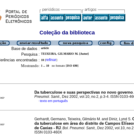
Coleção da biblioteca
Base de dados :
article
Pesquisa :
TEIXEIRA, GILMARIO M. [Autor]
erências encontradas :
refinar
10
[
]
Mostrando:
1 .. 10
no formato [
ISO 690
]
Da tuberculose e suas perspectivas no novo governo
.
Pneumol. Sanit.
, Dez 2002, vol.10, no.2, p.3-4. ISSN 0103-4
imir
texto em português
·
Gerhardt, Germano, Teixeira, Gilmário M. and Diniz, Lynd S.
da tuberculose em área do distrito de Campos Elíse
imir
de Caxias - RJ
.
Bol. Pneumol. Sanit.
, Dez 2002, vol.10, no.2
ISSN 0103-460X