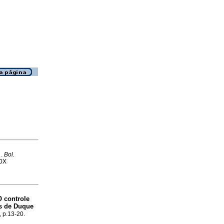
 .
Bol.
60X
O controle
os de Duque
, p.13-20.