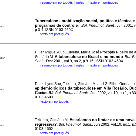
|
resumo em português
inglês
texto em português
·
·
Tuberculose - mobilização social, política e técnica e
programas de controle
. .
Bol. Pneumol. Sanit.
, Jun 2001, v
imir
p.3-4. ISSN 0103-460X
texto em português
·
Hijjar, Miguel Aiub, Oliveira, Maria José Procopio Ribeiro de 
A tuberculose no Brasil e no mundo
Gilmário M.
.
Bol. P
imir
Sanit.
, Dez 2001, vol.9, no.2, p.9-16. ISSN 0103-460X
|
resumo em português
inglês
texto em português
·
·
Diniz, Lynd Sue, Teixeira, Gilmário M. and G. Filho, Germano
epidemiológicos da tuberculose em Vila Rosário, Du
imir
Caxias-RJ
.
Bol. Pneumol. Sanit.
, Jun 2002, vol.10, no.1, p.8
0103-460X
texto em português
·
Estaríamos no limiar de uma nova
Teixeira, Gilmário M.
regressiva?
.
Bol. Pneumol. Sanit.
, Jun 2002, vol.10, no.1, p
imir
0103-460X
texto em português
·