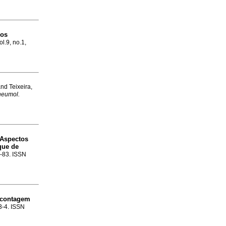
 os
ol.9, no.1,
and Teixeira,
neumol.
Aspectos
que de
3-83. ISSN
 contagem
.3-4. ISSN