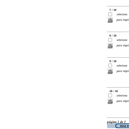
7 / 10
seleciona
para impr
8 / 10
seleciona
para impr
9 / 10
seleciona
para impr
10 / 10
seleciona
para impr
página 1 de 1