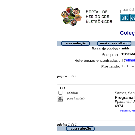
Coleç
Base de dados :
article
Pesquisa :
TOSCANO
Referências encontradas :
refina
1
[
Mostrando:
1 .. 1
no f
página 1 de 1
1 / 1
seleciona
Santos, Sand
Programa 
para imprimir
Epidemiol. 
4974
resumo e
·
página 1 de 1