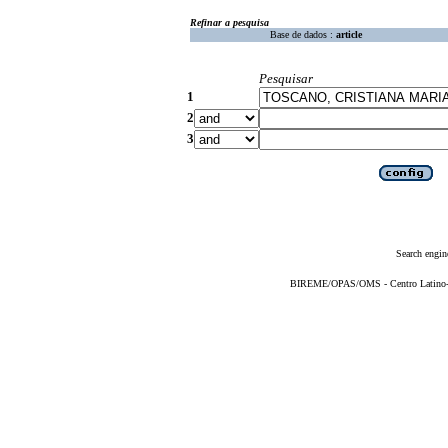
Refinar a pesquisa
Base de dados :
article
Pesquisar
1
2
3
Search engin
BIREME/OPAS/OMS - Centro Latino-Am