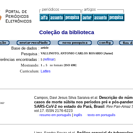
Coleção da biblioteca
Base de dados :
article
Pesquisa :
VALLINOTO, ANTONIO CARLOS ROSARIO [Autor]
erências encontradas :
refinar
5
[
]
Mostrando:
1 .. 5
no formato [
ISO 690
]
Curriculum:
Lattes
Descrição do núm
Campos, Davi Jesus Silva Saraiva et al.
casos de morte súbita nos períodos pré e pós-pande
imir
SARS-CoV-2 no estado do Pará, Brasil
.
Rev Pan-Amaz 
vol.17. ISSN 2176-6223
|
resumo em português
inglês
texto em português
·
·
Análise espacial da tuberculo