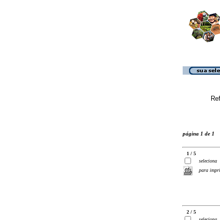
Ref
página 1 de 1
1 / 5
seleciona
para impr
2 / 5
seleciona