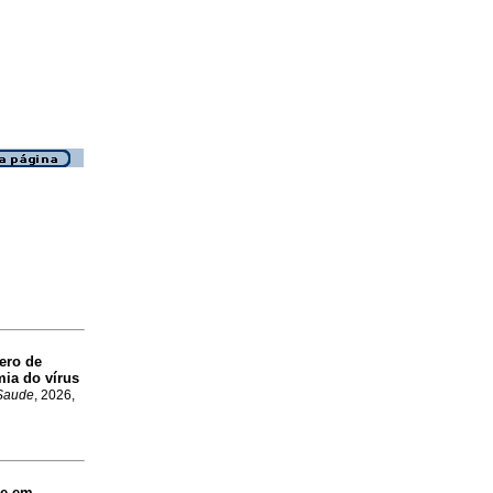
ero de
mia do vírus
Saude
, 2026,
se em