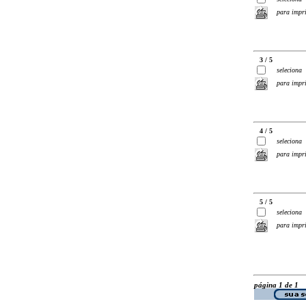
para impr
3 / 5
seleciona
para impr
4 / 5
seleciona
para impr
5 / 5
seleciona
para impr
página 1 de 1