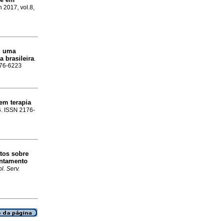
n 2017, vol.8,
: uma
 brasileira
.
2176-6223
 em terapia
66. ISSN 2176-
tos sobre
entamento
l. Serv.