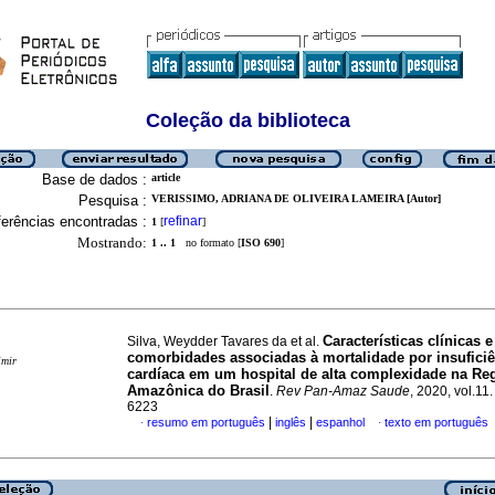
Coleção da biblioteca
Base de dados :
article
Pesquisa :
VERISSIMO, ADRIANA DE OLIVEIRA LAMEIRA [Autor]
erências encontradas :
refinar
1
[
]
Mostrando:
1 .. 1
no formato [
ISO 690
]
Características clínicas e
Silva, Weydder Tavares da et al.
comorbidades associadas à mortalidade por insuficiê
imir
cardíaca em um hospital de alta complexidade na Re
Amazônica do Brasil
.
Rev Pan-Amaz Saude
, 2020, vol.11
6223
|
|
resumo em português
inglês
espanhol
texto em português
·
·