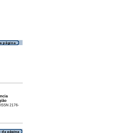
ncia
gião
. ISSN 2176-