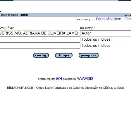
a
Base de dados :
article
Formu
Formulário livre
For
Pesquisar por :
esquisar
no campo
iAH
WWWISIS
Search engine:
powered by
BIREME/OPAS/OMS - Centro Latino-Americano e do Caribe de Informação em Ciências da Saúde