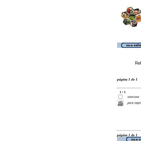
Ref
página 1 de 1
1 / 1
seleciona
para impr
página 1 de 1