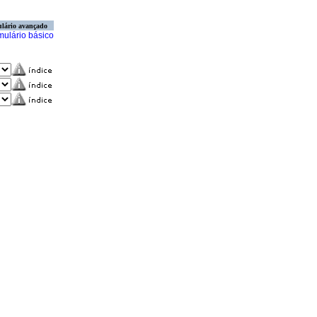
lário avançado
mulário básico