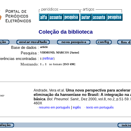
Coleção da biblioteca
Base de dados :
article
Pesquisa :
VIRMOND, MARCOS [Autor]
erências encontradas :
refinar
1
[
]
Mostrando:
1 .. 1
no formato [
ISO 690
]
Uma nova perspectiva para acelerar
Andrade, Vera et al.
eliminação da hanseníase no Brasil
:
A integração na 
imir
básica
.
Bol. Pneumol. Sanit.
, Dez 2000, vol.8, no.2, p.51-59
460X
|
resumo em português
inglês
texto em português
·
·