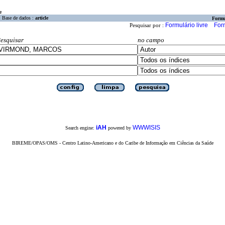
a
Base de dados :
article
Formu
Formulário livre
For
Pesquisar por :
esquisar
no campo
iAH
WWWISIS
Search engine:
powered by
BIREME/OPAS/OMS - Centro Latino-Americano e do Caribe de Informação em Ciências da Saúde