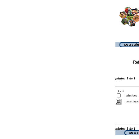
Ref
página 1 de 1
1 / 1
seleciona
para impr
página 1 de 1