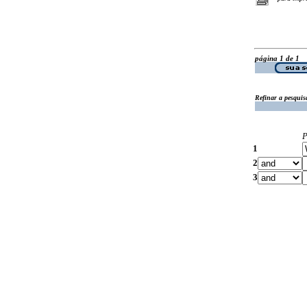
página 1 de 1
Refinar a pesquis
P
1
2
3