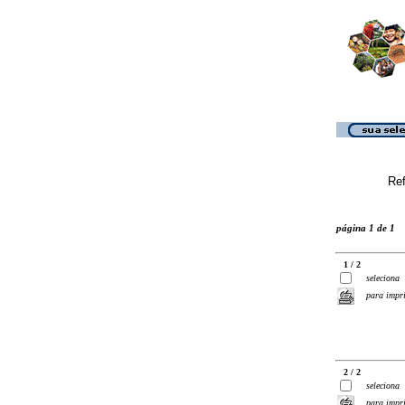
Ref
página 1 de 1
1 / 2
seleciona
para impr
2 / 2
seleciona
para impr