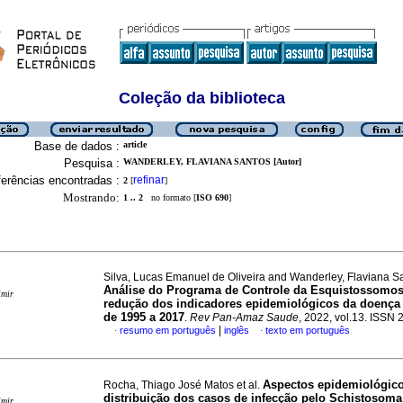
Coleção da biblioteca
Base de dados :
article
Pesquisa :
WANDERLEY, FLAVIANA SANTOS [Autor]
erências encontradas :
refinar
2
[
]
Mostrando:
1 .. 2
no formato [
ISO 690
]
Silva, Lucas Emanuel de Oliveira and Wanderley, Flaviana S
Análise do Programa de Controle da Esquistossomos
imir
redução dos indicadores epidemiológicos da doença 
de 1995 a 2017
.
Rev Pan-Amaz Saude
, 2022, vol.13. ISSN
|
resumo em português
inglês
texto em português
·
·
Aspectos epidemiológico
Rocha, Thiago José Matos et al.
distribuição dos casos de infecção pelo Schistosom
imir