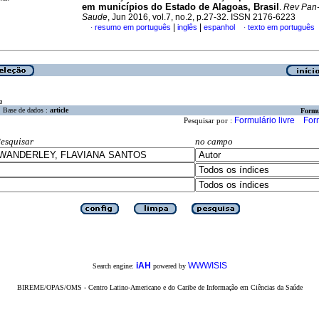
em municípios do Estado de Alagoas, Brasil
.
Rev Pan
Saude
, Jun 2016, vol.7, no.2, p.27-32. ISSN 2176-6223
|
|
resumo em português
inglês
espanhol
texto em português
·
·
a
Base de dados :
article
Formu
Formulário livre
For
Pesquisar por :
esquisar
no campo
iAH
WWWISIS
Search engine:
powered by
BIREME/OPAS/OMS - Centro Latino-Americano e do Caribe de Informação em Ciências da Saúde