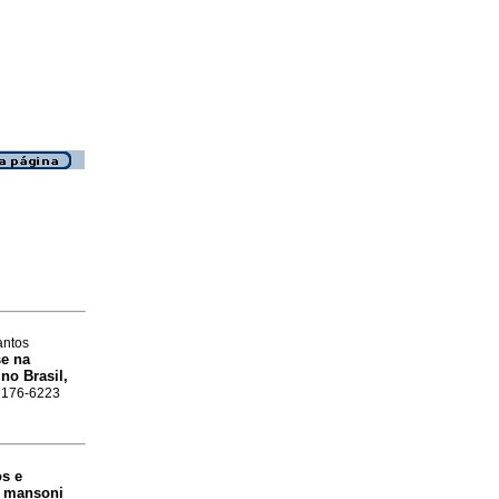
antos
e na
no Brasil,
 2176-6223
s e
a mansoni