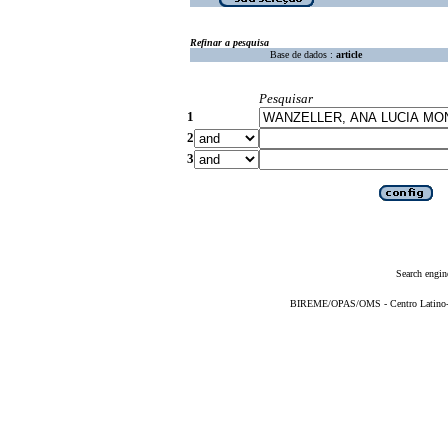
Refinar a pesquisa
Base de dados :
article
Pesquisar
1
2
3
Search engin
BIREME/OPAS/OMS - Centro Latino-Am