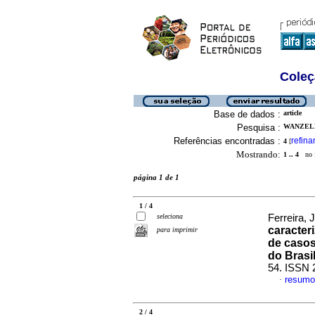
Coleç
Base de dados :
article
Pesquisa :
WANZELL
Referências encontradas :
refina
4
[
Mostrando:
1 .. 4
no f
página 1 de 1
1 / 4
seleciona
Ferreira, 
caracter
para imprimir
de casos
do Brasi
54. ISSN 
resumo
·
2 / 4