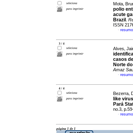
seleciona
Mota, Brun
polio en
para imprimir
acute ga
Brazil
.
R
ISSN 217
resumo
·
3 / 4
seleciona
Alves, Jai
identifi
para imprimir
casos de
Norte do
Amaz Sa
resumo
·
4 / 4
seleciona
Bezerra, 
like viru
para imprimir
Pará Stat
no.3, p.5
resumo
·
página 1 de 1