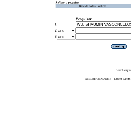
Refinar a pesquisa
Base de dados :
article
Pesquisar
1
2
3
Search engin
BIREME/OPAS/OMS - Centro Latino-Am