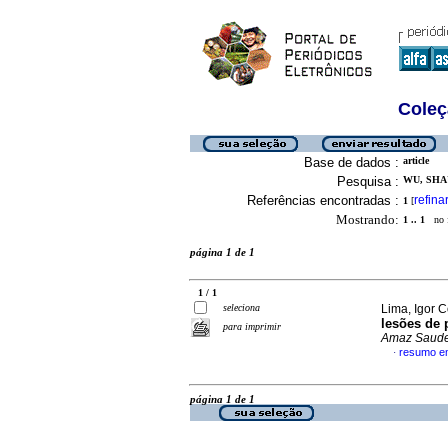
Coleç
Base de dados :
article
Pesquisa :
WU, SHA
Referências encontradas :
refina
1
[
Mostrando:
1 .. 1
no f
página 1 de 1
1 / 1
seleciona
Lima, Igor C
lesões de 
para imprimir
Amaz Saud
resumo e
·
página 1 de 1