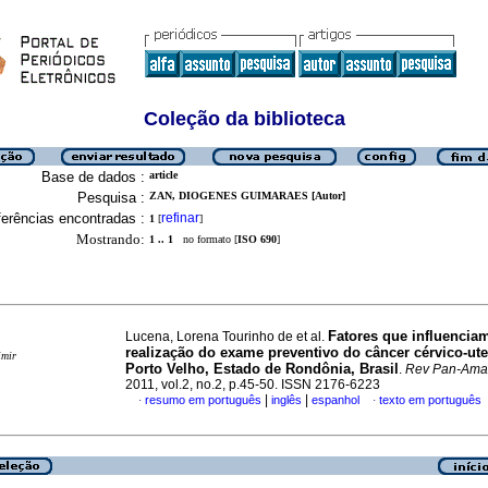
Coleção da biblioteca
Base de dados :
article
Pesquisa :
ZAN, DIOGENES GUIMARAES [Autor]
erências encontradas :
refinar
1
[
]
Mostrando:
1 .. 1
no formato [
ISO 690
]
Fatores que influencia
Lucena, Lorena Tourinho de et al.
realização do exame preventivo do câncer cérvico-ut
imir
Porto Velho, Estado de Rondônia, Brasil
.
Rev Pan-Ama
2011, vol.2, no.2, p.45-50. ISSN 2176-6223
|
|
resumo em português
inglês
espanhol
texto em português
·
·