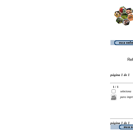
Ref
página 1 de 1
1 / 1
seleciona
para impr
página 1 de 1