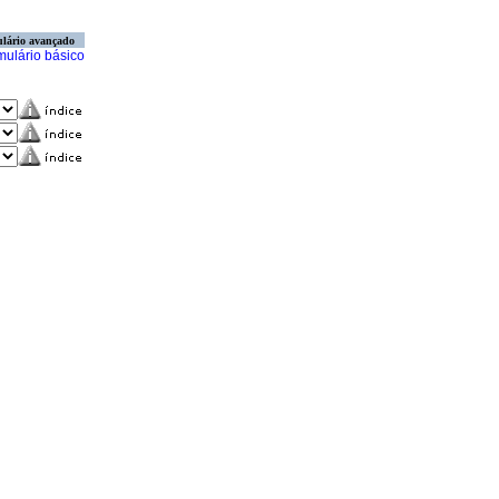
lário avançado
mulário básico