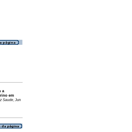
m a
erino em
z Saude
, Jun