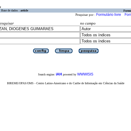
a
Base de dados :
article
Formu
Formulário livre
For
Pesquisar por :
esquisar
no campo
iAH
WWWISIS
Search engine:
powered by
BIREME/OPAS/OMS - Centro Latino-Americano e do Caribe de Informação em Ciências da Saúde